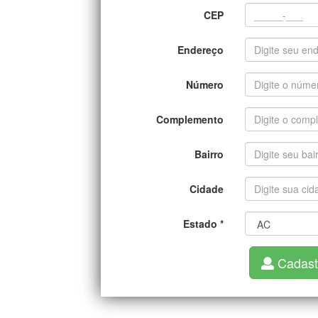
CEP
Endereço
Número
Complemento
Bairro
Cidade
Estado
*
Cadast