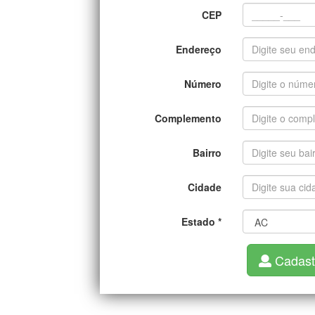
CEP
Endereço
Número
Complemento
Bairro
Cidade
Estado
*
Cadast