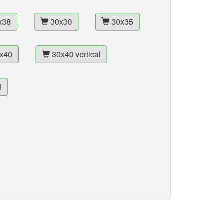
x38
30x30
30x35
x40
30x40 vertical
l