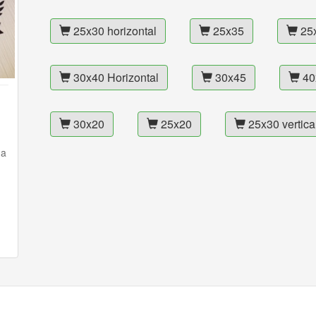
25x30 horizontal
25x35
25
30x40 Horizontal
30x45
40
30x20
25x20
25x30 vertica
ha